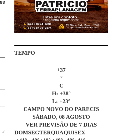
des
TEMPO
+
37
°
C
H:
+
38°
L:
+
23°
CAMPO NOVO DO PARECIS
SÁBADO, 08 AGOSTO
VER PREVISÃO DE 7 DIAS
DOM
SEG
TER
QUA
QUI
SEX