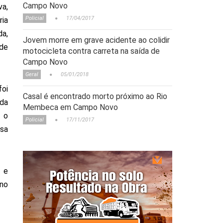
Campo Novo
va,
Policial
17/04/2017
ia
da,
Jovem morre em grave acidente ao colidir
de
motocicleta contra carreta na saída de
Campo Novo
Geral
05/01/2018
foi
Casal é encontrado morto próximo ao Rio
 da
Membeca em Campo Novo
 o
Policial
17/11/2017
usa
a e
 no