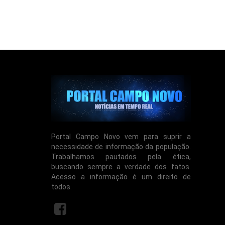
Portal Campo Novo vem para suprir a
necessidade de informação da população.
Trabalhamos pautados pela ética,
buscando sempre a verdade dos fatos.
Acesso a informação é um direito de
todos.