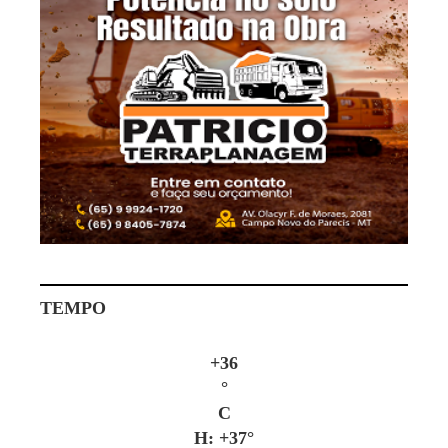
TEMPO
+
36
°
C
H:
+
37°